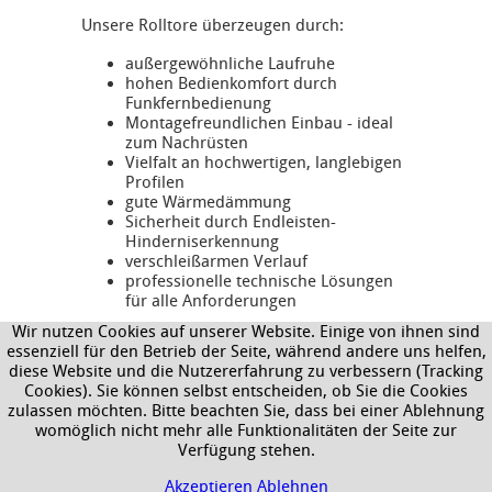
Unsere Rolltore überzeugen durch:
außergewöhnliche Laufruhe
hohen Bedienkomfort durch
Funkfernbedienung
Montagefreundlichen Einbau - ideal
zum Nachrüsten
Vielfalt an hochwertigen, langlebigen
Profilen
gute Wärmedämmung
Sicherheit durch Endleisten-
Hinderniserkennung
verschleißarmen Verlauf
professionelle technische Lösungen
für alle Anforderungen
Wir nutzen Cookies auf unserer Website. Einige von ihnen sind
essenziell für den Betrieb der Seite, während andere uns helfen,
diese Website und die Nutzererfahrung zu verbessern (Tracking
Cookies). Sie können selbst entscheiden, ob Sie die Cookies
zulassen möchten. Bitte beachten Sie, dass bei einer Ablehnung
© BRANDHUBER GmbH
womöglich nicht mehr alle Funktionalitäten der Seite zur
Verfügung stehen.
GLOSSAR
DATENSCHUTZ
IMPRESSUM
LOGIN
Akzeptieren
Ablehnen